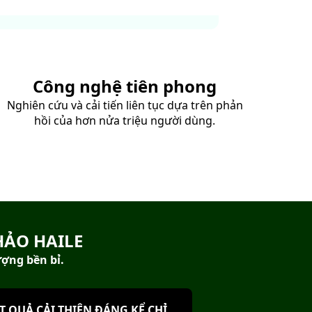
Công nghệ tiên phong
Nghiên cứu và cải tiến liên tục dựa trên phản
hồi của hơn nửa triệu người dùng.
HẢO HAILE
ượng bền bỉ.
T QUẢ CẢI THIỆN ĐÁNG KỂ CHỈ