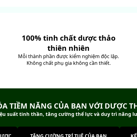
100% tinh chất dược thảo
thiên nhiên
Mỗi thành phần được kiểm nghiệm độc lập.
h
Không chất phụ gia không cần thiết.
ÓA TIỀM NĂNG CỦA BẠN VỚI DƯỢC T
ệu suất tinh thần, tăng cường thể lực và duy trì năng l
ĐƯỢC
TĂNG CƯỜNG TRÍ TUỆ CỦA BẠN
KẾ