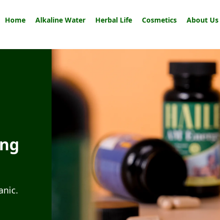
Home
Alkaline Water
Herbal Life
Cosmetics
About Us
ùng
anic.